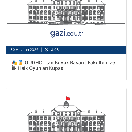
30 Haziran 2026 |
13:08
🎭🏅 GÜDHOT'tan Büyük Başarı | Fakültemize
İlk Halk Oyunları Kupası