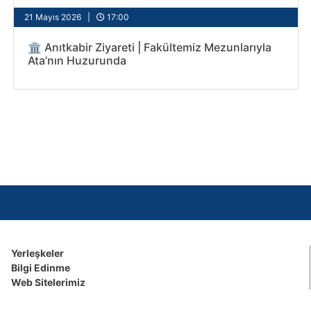
21 Mayıs 2026 |
17:00
🏛️ Anıtkabir Ziyareti | Fakültemiz Mezunlarıyla
Ata’nın Huzurunda
Yerleşkeler
Bilgi Edinme
Web Sitelerimiz