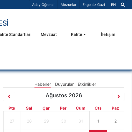
Dil Seçiniz 
Aday Öğrenci
Mezunlar
Engelsiz Gazi
EN
ESİ
alite Standartları
Mevzuat
Kalite
İletişim
Haberler
Duyurular
Etkinlikler
Ağustos 2026
Pts
Sal
Çar
Per
Cum
Cts
Paz
27
28
29
30
31
1
2